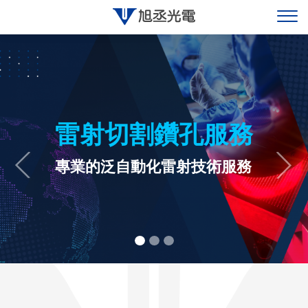
關於旭丞
最新消息
雷射切割鑽孔服務
產品展示
專業的泛自動化雷射技術服務
聯絡旭丞