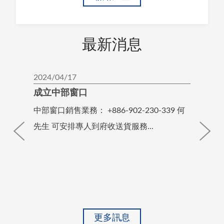
最新消息
2024/04/17
成立中部窗口
中部窗口銷售業務： +886-902-230-339 何
先生 可安排專人到府收送貨服務...
更多訊息