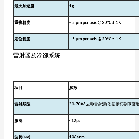
最大加速度
1g
±
重複精度
5 µ
m per axis @ 20°C ± 1K
±
定位精度
5 µ
m per axis @ 20°C ± 1K
雷射器及冷卻系統
項目
參數
(
雷射類型
30-70W
皮秒雷射源
依基板切割厚度
≤
脈寬
12
ps
波長
(
nm)
1064
nm