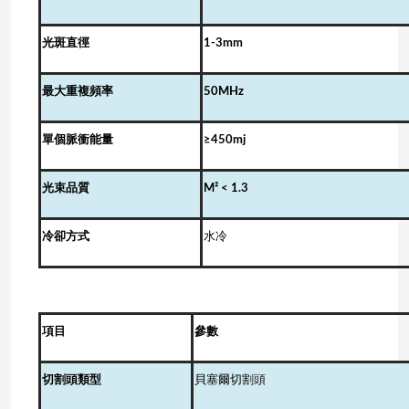
光斑直徑
1-3
mm
最大重複頻率
50
MHz
單個脈衝能量
≥450mj
光束品質
M²
<
1.3
冷卻方式
水冷
項目
參數
切割頭類型
貝塞爾切割頭