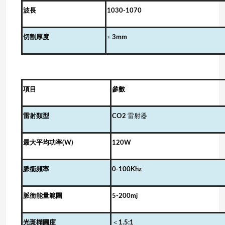
波長
1030-1070
≤
切割厚度
3mm
項目
參數
雷射類型
CO2
雷射器
最大平均功率
(W)
120W
脈衝頻率
0-100
Khz
脈衝能量範圍
5-200
mj
光斑橢圓度
＜
1.5:1