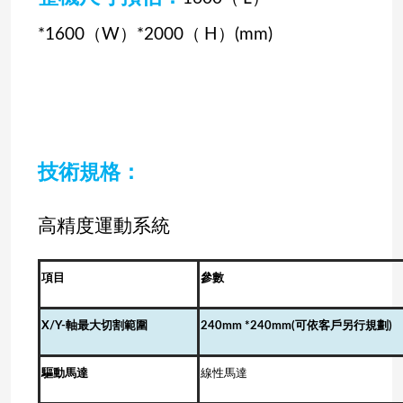
*1600
（
W
）
*2000
（
H
）
(mm)
技術規格：
高精度運動系統
項目
參數
X/Y-
軸最大切割範圍
240
mm *240mm(可依客戶另行規劃)
驅動馬達
線性馬達