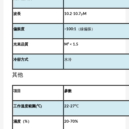
·
μ
波長
10.2
10.7
M
>
偏振度
100:1
（線偏振）
光束品質
M²
<
1.5
冷卻方式
水冷
其他
項目
參數
(℃)
℃
工作溫度範圍
22-27
濕度（
%
）
20-70%