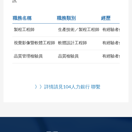
訊
職務名稱
職務類別
經歷
學
製程工程師
生產技術／製程工程師
有經驗者佳
專
視覺影像暨軟體工程師
軟體設計工程師
有經驗者佳
專
品質管理檢驗員
品質檢驗員
有經驗者佳
專
》
》
詳情請見104人力銀行
聯繫