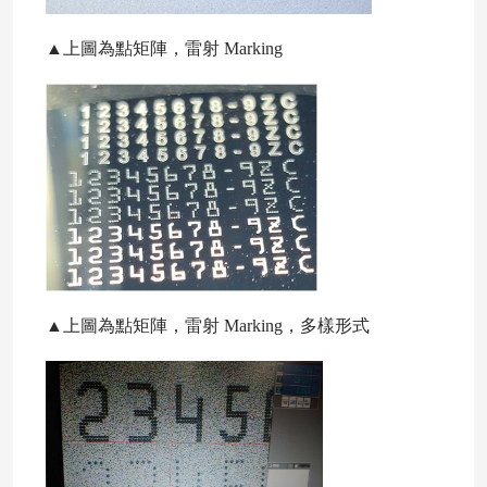
▲上圖為點矩陣，雷射 Marking
▲上圖為點矩陣，雷射 Marking，多樣形式