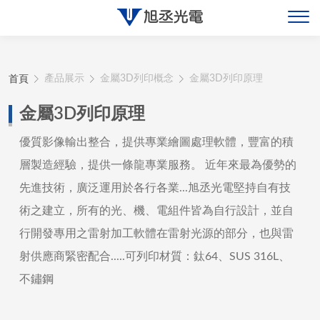
關於旭丞
首頁
產品展示
金屬3D列印概念
金屬3D列印原理
最新消息
金屬3D列印原理
產品展示
優質影像輸出整合，提供專業繪圖處理軟體，豐富的積
層製造經驗，提供一條龍專業服務。 近年來最為優勢的
聯絡旭丞
先進技術，廣泛運用於各行各業...旭丞光電堅持自有技
術之建立，所有的光、機、電組件皆為自行設計，並自
行開發專用之雷射加工軟體在雷射光源的部分，也與雷
射供應商緊密配合.....可列印材質：鈦64、SUS 316L、
不鏽鋼