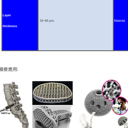
Layer
15~60
μm
Material
thickness
醫療應用: