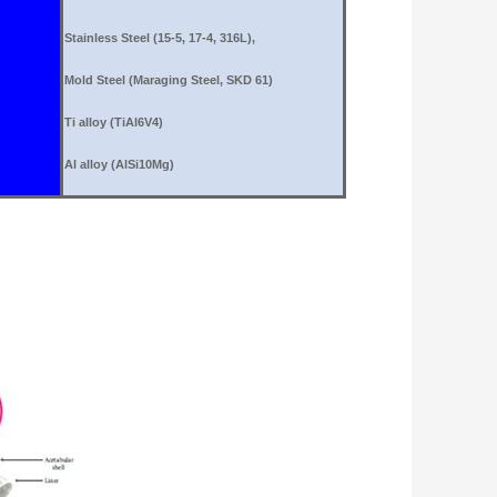
Stainless Steel (15-5, 17-4, 316L),
Mold Steel (Maraging Steel, SKD 61)
Ti alloy (TiAl6V4)
Al alloy (AlSi10Mg)