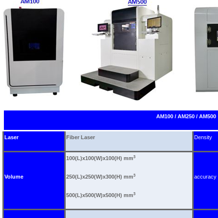
AM100 / AM250 / AM500
Laser
Fiber Laser
Density
3
100(L)x100(W)x100(H) mm
3
Volume
250(L)x250(W)x300(H) mm
accuracy
3
500(L)x500(W)x500(H) mm