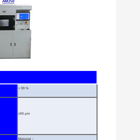
> 99 %
±
50
μm
Material
：