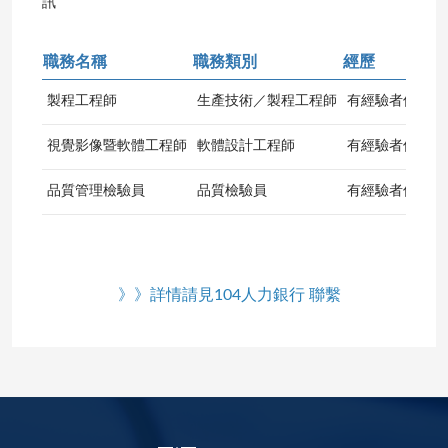
訊
職務名稱
職務類別
經歷
學
製程工程師
生產技術／製程工程師
有經驗者佳
專
視覺影像暨軟體工程師
軟體設計工程師
有經驗者佳
專
品質管理檢驗員
品質檢驗員
有經驗者佳
專
》
》
詳情請見104人力銀行
聯繫